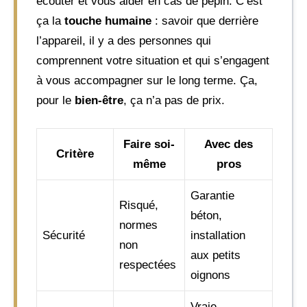
écouter et vous aider en cas de pépin. C’est
ça la
touche humaine
: savoir que derrière
l’appareil, il y a des personnes qui
comprennent votre situation et qui s’engagent
à vous accompagner sur le long terme. Ça,
pour le
bien-être
, ça n’a pas de prix.
Faire soi-
Avec des
Critère
même
pros
Garantie
Risqué,
béton,
normes
Sécurité
installation
non
aux petits
respectées
oignons
Vraie