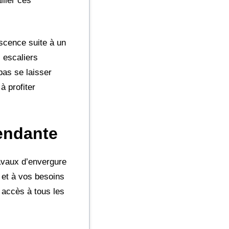
llier ces
escence suite à un
s escaliers
pas se laisser
à profiter
cendante
ravaux d’envergure
 et à vos besoins
 accès à tous les