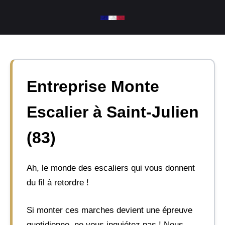
Aller
au
contenu
Entreprise Monte
Escalier à Saint-Julien
(83)
Ah, le monde des escaliers qui vous donnent
du fil à retordre !
Si monter ces marches devient une épreuve
quotidienne, ne vous inquiétez pas ! Nous