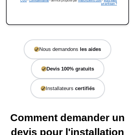
CGU
-
Confidentialité
- Service proposé par
ViteUnDevis.com
-
Vous êtes
un artisan ?
Nous demandons
les aides
Devis 100% gratuits
Installateurs
certifiés
Comment demander un
devis pour l'installation