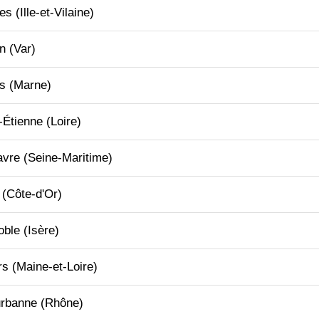
nes
(Ille-et-Vilaine)
on
(Var)
ms
(Marne)
t-Étienne
(Loire)
avre
(Seine-Maritime)
(Côte-d'Or)
oble
(Isère)
rs
(Maine-et-Loire)
urbanne
(Rhône)