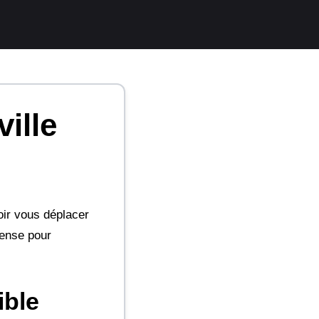
ille
oir vous déplacer
pense pour
ible