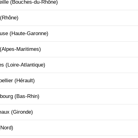
ille
(Bouches-du-Rhône)
(Rhône)
ouse
(Haute-Garonne)
(Alpes-Maritimes)
es
(Loire-Atlantique)
ellier
(Hérault)
sbourg
(Bas-Rhin)
deaux
(Gironde)
Nord)