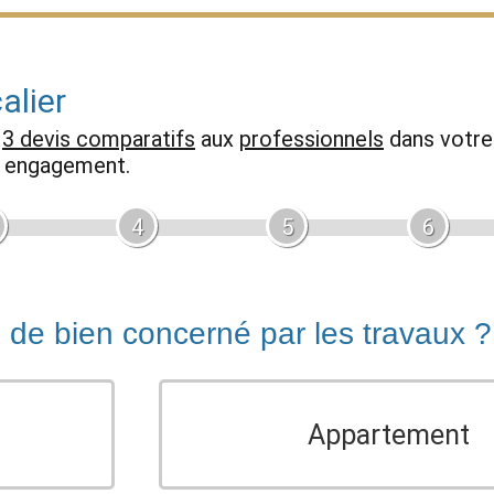
alier
z
3 devis comparatifs
aux
professionnels
dans votre 
ns engagement.
4
5
6
e de bien concerné par les travaux ?
Appartement