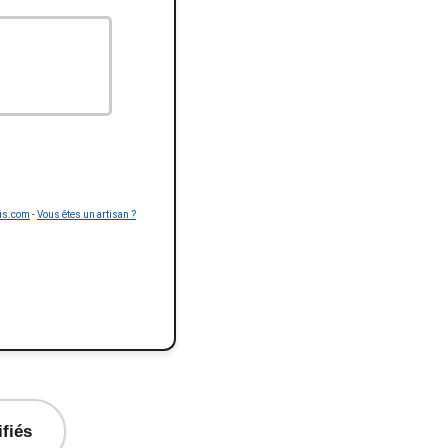
is.com
-
Vous êtes un artisan ?
ifiés