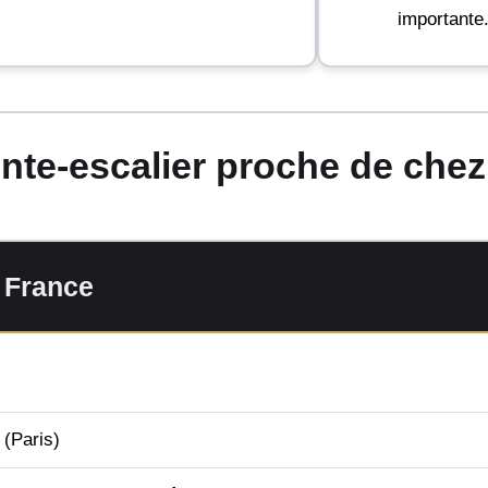
importante
onte-escalier proche de che
n France
(Paris)