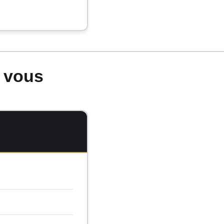
.
z vous