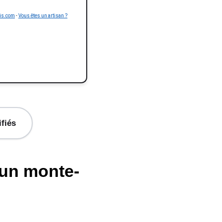
is.com
-
Vous êtes un artisan ?
ifiés
'un monte-