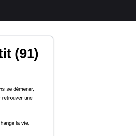
it (91)
ens se démener,
r retrouver une
hange la vie,