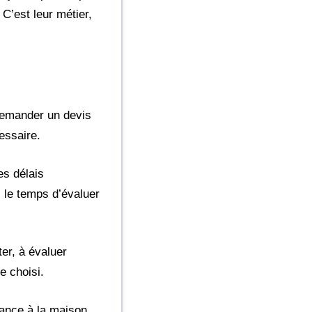
C’est leur métier,
 demander un devis
essaire.
es délais
is le temps d’évaluer
er, à évaluer
e choisi.
ance à la maison.