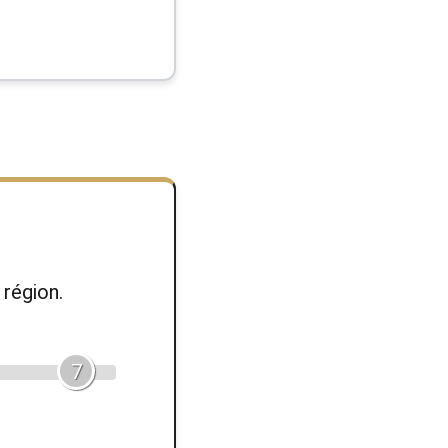
région.
7