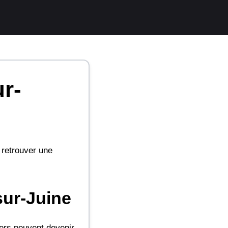
r-
r retrouver une
sur-Juine
iers peuvent devenir