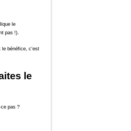
ique le
t pas !).
le bénéfice, c’est
aites le
t-ce pas ?