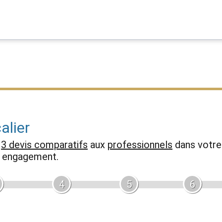
alier
z
3 devis comparatifs
aux
professionnels
dans votre 
ns engagement.
4
5
6