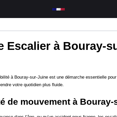
 Escalier à Bouray-su
a mobilité à Bouray-sur-Juine est une démarche essentielle pou
dre votre quotidien plus fluide.
rté de mouvement à Bouray-
 avance dans l’âge, ou qu’un accident nous frappe, les escal