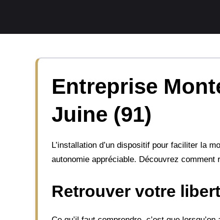
Aller
au
contenu
Entreprise Monte
Juine (91)
L’installation d’un dispositif pour faciliter l
autonomie appréciable. Découvrez comment ren
Retrouver votre libe
Ce qu’il faut comprendre, c’est que lorsqu’on