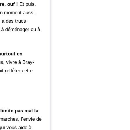
e, ouf !
Et puis,
 un moment aussi.
y a des trucs
ir à déménager ou à
surtout en
s, vivre à Bray-
t refléter cette
limite pas mal la
marches, l’envie de
ui vous aide à