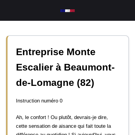
Aller
au
contenu
Entreprise Monte
Escalier à Beaumont-
de-Lomagne (82)
Instruction numéro 0
Ah, le confort ! Ou plutôt, devrais-je dire,
cette sensation de aisance qui fait toute la
différence au quotidien ! Si aujourd’hui, vous