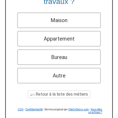
travaux ?
Maison
Appartement
Bureau
Autre
Retour à la liste des métiers
CGU
-
Confidentialité
- Service proposé par
ViteUnDevis.com
-
Vous êtes
un artisan ?