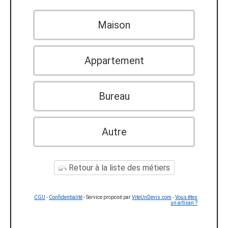
Maison
Appartement
Bureau
Autre
Retour à la liste des métiers
CGU
-
Confidentialité
- Service proposé par
ViteUnDevis.com
-
Vous êtes
un artisan ?