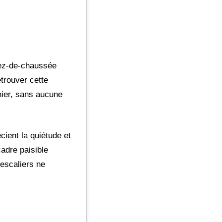
rez-de-chaussée
etrouver cette
nier, sans aucune
ient la quiétude et
cadre paisible
 escaliers ne