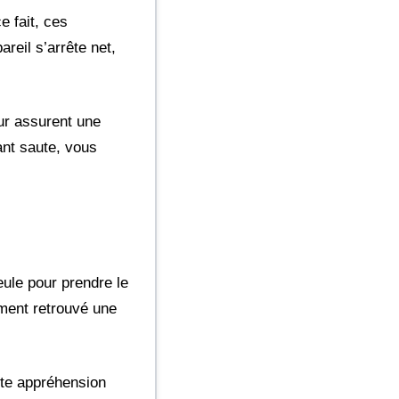
e fait, ces
reil s’arrête net,
ur assurent une
ant saute, vous
ule pour prendre le
iment retrouvé une
tte appréhension