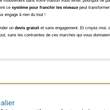
rté de mouvement dans votre maison vous tente, pourquoi ne p
ment ce
système pour franchir les niveaux
peut transformer 
us engage à rien du tout !
ander un
devis gratuit
et sans engagement. Et croyez-moi, c
tout, sans les contraintes de ces marches qui vous donnaient 
alier