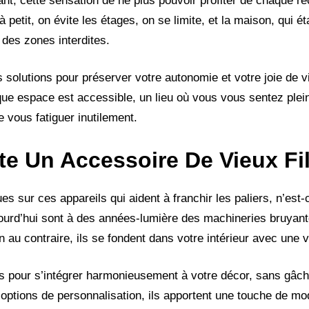
t, cette sensation de ne plus pouvoir profiter de chaque rec
 petit, on évite les étages, on se limite, et la maison, qui éta
des zones interdites.
s solutions pour préserver votre autonomie et votre joie de vi
que espace est accessible, un lieu où vous vous sentez plei
e vous fatiguer inutilement.
te Un Accessoire De Vieux Fi
es sur ces appareils qui aident à franchir les paliers, n’est-
ujourd’hui sont à des années-lumière des machineries bruyant
 au contraire, ils se fondent dans votre intérieur avec une v
s pour s’intégrer harmonieusement à votre décor, sans gâc
 options de personnalisation, ils apportent une touche de mo