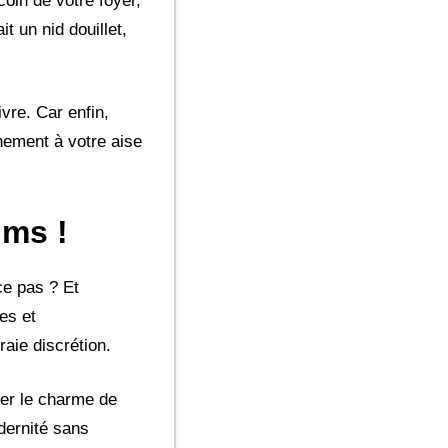
oin de votre foyer,
it un nid douillet,
vre. Car enfin,
nement à votre aise
lms !
ce pas ? Et
es et
raie discrétion.
her le charme de
dernité sans