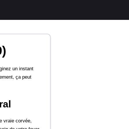
9)
ginez un instant
tement, ça peut
ral
e vraie corvée,