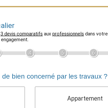
alier
z
3 devis comparatifs
aux
professionnels
dans votre 
ns engagement.
4
5
6
e de bien concerné par les travaux ?
Appartement