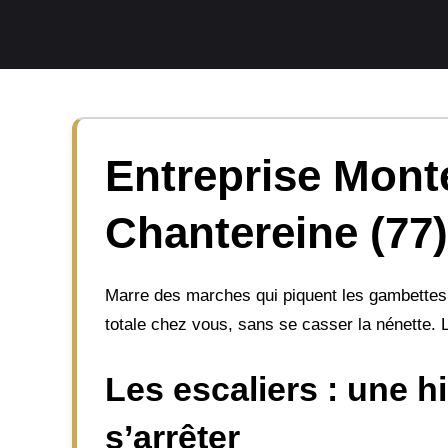
Aller
au
contenu
Entreprise Monte
Chantereine (77)
Marre des marches qui piquent les gambettes
totale chez vous, sans se casser la nénette. Li
Les escaliers : une h
s’arrêter