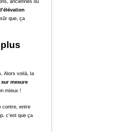
ons, anciennes ou
’élévation
sûr que, ça
 plus
 Alors voilà, la
s sur mesure
en mieux !
e contre, entre
op, c’est que ça