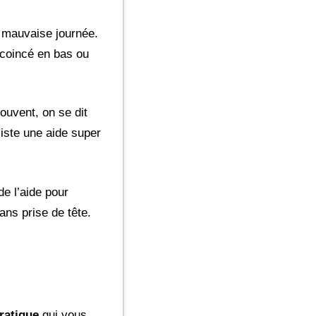
e mauvaise journée.
 coincé en bas ou
souvent, on se dit
xiste une aide super
de l’aide pour
ns prise de tête.
ratique
qui vous