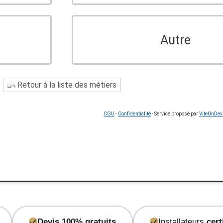
Autre
Retour à la liste des métiers
CGU
-
Confidentialité
- Service proposé par
ViteUnDev
Devis 100% gratuits
Installateurs
cert