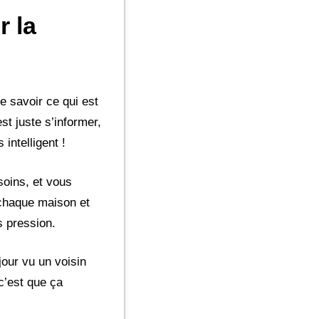
r la
e savoir ce qui est
st juste s’informer,
 intelligent !
soins, et vous
 chaque maison et
s pression.
jour vu un voisin
 c’est que ça