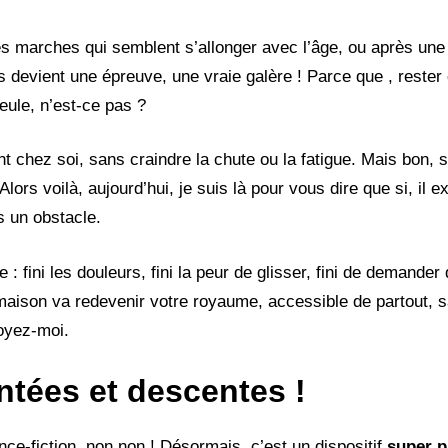
ues marches qui semblent s’allonger avec l’âge, ou après un
s devient une épreuve, une vraie galère ! Parce que , rester
eule, n’est-ce pas ?
ent chez soi, sans craindre la chute ou la fatigue. Mais bon, 
ors voilà, aujourd’hui, je suis là pour vous dire que si, il e
s un obstacle.
 : fini les douleurs, fini la peur de glisser, fini de demander 
aison va redevenir votre royaume, accessible de partout, sa
royez-moi.
ntées et descentes !
ce-fiction, non non ! Désormais, c’est un dispositif
super p