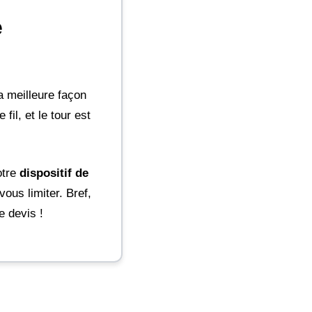
e
la meilleure façon
fil, et le tour est
otre
dispositif de
vous limiter. Bref,
e devis !