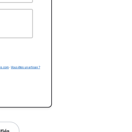
is.com
-
Vous êtes un artisan ?
ifiés