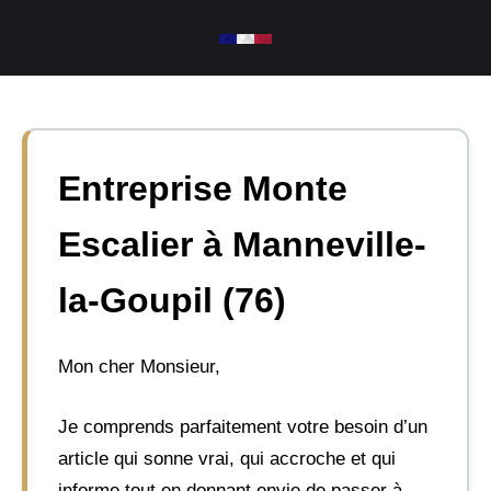
Aller
au
contenu
Entreprise Monte
Escalier à Manneville-
la-Goupil (76)
Mon cher Monsieur,
Je comprends parfaitement votre besoin d’un
article qui sonne vrai, qui accroche et qui
informe tout en donnant envie de passer à