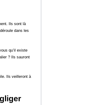
nt. Ils sont là
 déroule dans les
ous qu’il existe
lier ? Ils sauront
e. Ils veilleront à
gliger