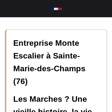
Aller
au
contenu
Entreprise Monte
Escalier à Sainte-
Marie-des-Champs
(76)
Les Marches ? Une
vieille histoire, la vie