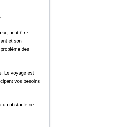
e
eur, peut être
lant et son
e problème des
e. Le voyage est
icipant vos besoins
ucun obstacle ne