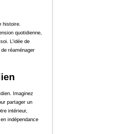
 histoire.
ension quotidienne,
soi. L’idée de
le de réaménager
dien
tidien. Imaginez
our partager un
e intérieur,
si en indépendance