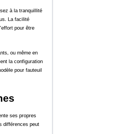
ez à la tranquillité
s. La facilité
effort pour être
rnants, ou même en
nt la configuration
odèle pour fauteuil
hes
sente ses propres
s différences peut