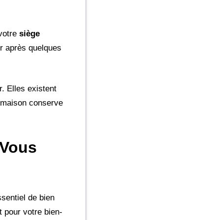
 votre
siège
er après quelques
. Elles existent
e maison conserve
 Vous
ssentiel de bien
t pour votre bien-