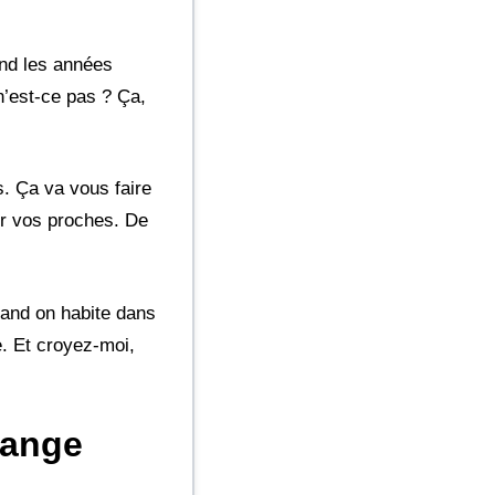
uand les années
n’est-ce pas ? Ça,
. Ça va vous faire
ur vos proches. De
uand on habite dans
. Et croyez-moi,
hange