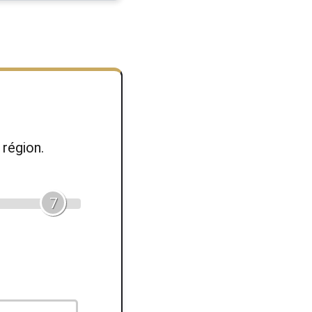
région.
7