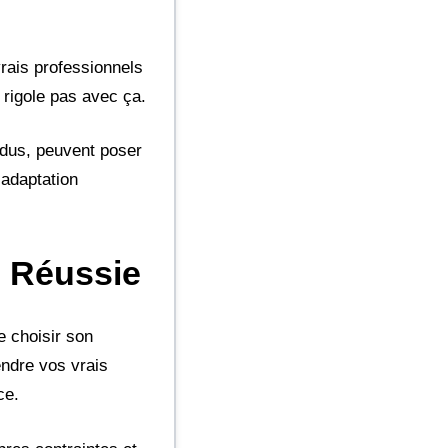
vrais professionnels
 rigole pas avec ça.
ordus, peuvent poser
 adaptation
e Réussie
 choisir son
endre vos vrais
ce.