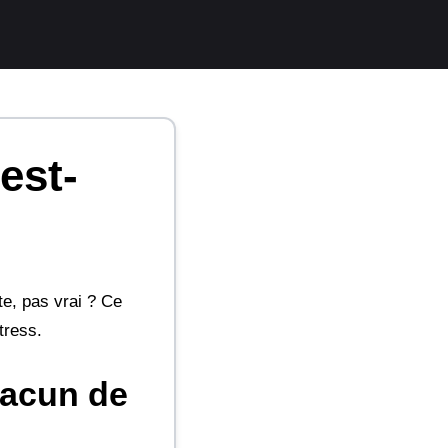
est-
te, pas vrai ? Ce
tress.
hacun de