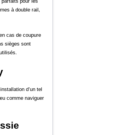
 parfaits pour les
mes à double rail,
 en cas de coupure
ns sièges sont
tilisés.
y
nstallation d’un tel
n peu comme naviguer
ussie