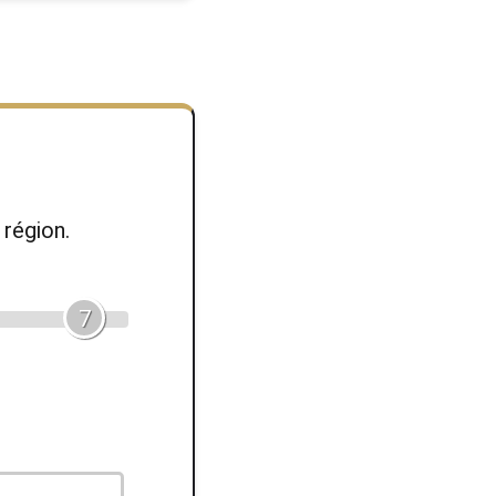
région.
7