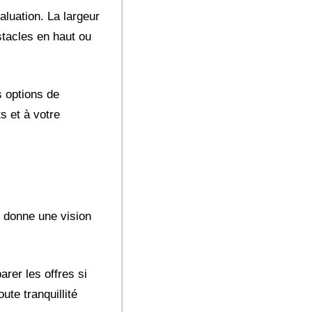
luation. La largeur
stacles en haut ou
s options de
s et à votre
 donne une vision
rer les offres si
te tranquillité