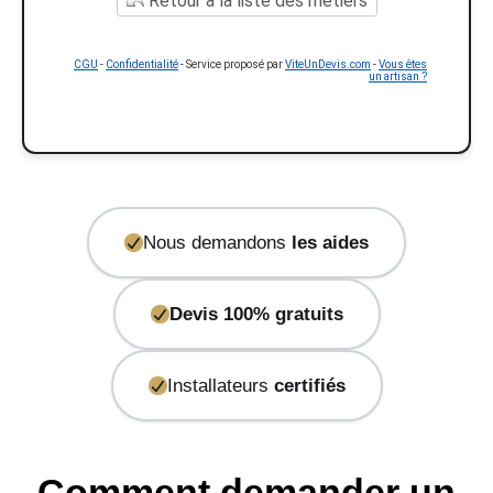
Retour à la liste des métiers
CGU
-
Confidentialité
- Service proposé par
ViteUnDevis.com
-
Vous êtes
un artisan ?
Nous demandons
les aides
Devis 100% gratuits
Installateurs
certifiés
Comment demander un