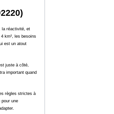
92220)
la réactivité, et
 4 km², les besoins
ui est un atout
st juste à côté,
ltra important quand
s règles strictes à
e pour une
adapter.