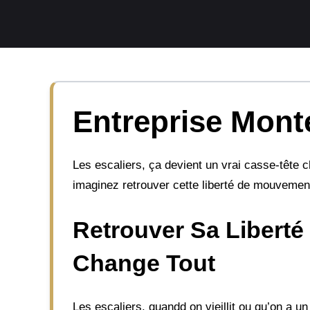
Aller
au
contenu
Entreprise Mont
Les escaliers, ça devient un vrai casse-tête c
imaginez retrouver cette liberté de mouvement
Retrouver Sa Liberté
Change Tout
Les escaliers, quandd on vieillit ou qu’on a u