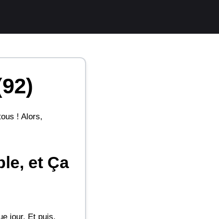
(92)
ous ! Alors,
le, et Ça
e jour. Et puis,