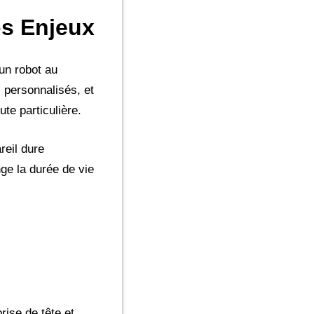
os Enjeux
un robot au
 personnalisés, et
ute particulière.
reil dure
ge la durée de vie
rise de tête et