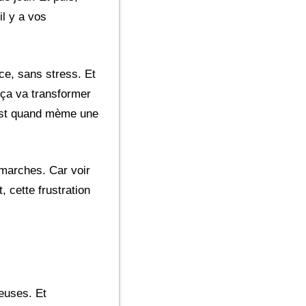
il y a vos
ce, sans stress. Et
 ça va transformer
 est quand mème une
 marches. Car voir
, cette frustration
reuses. Et