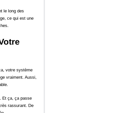
nt le long des
age, ce qui est une
ches.
Votre
 ça, votre système
ège vraiment. Aussi,
able.
. Et ça, ça passe
très rassurant. De
ée.