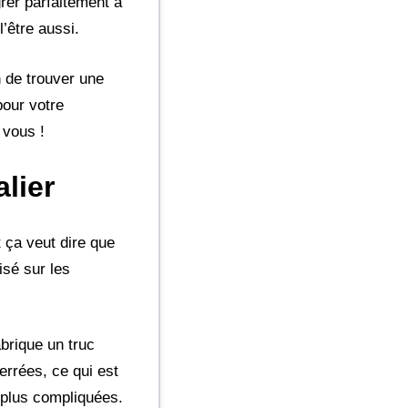
grer parfaitement à
l’être aussi.
 de trouver une
pour votre
z vous !
lier
t ça veut dire que
isé sur les
abrique un truc
errées, ce qui est
 plus compliquées.