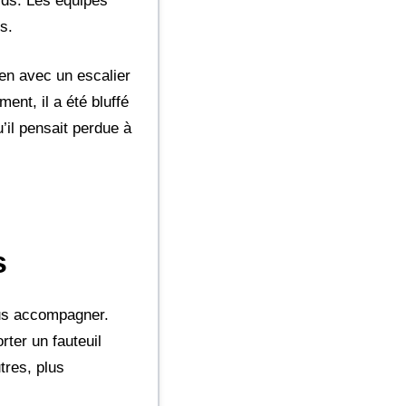
urds. Les équipes
s.
ien avec un escalier
ent, il a été bluffé
u’il pensait perdue à
s
ous accompagner.
ter un fauteuil
tres, plus