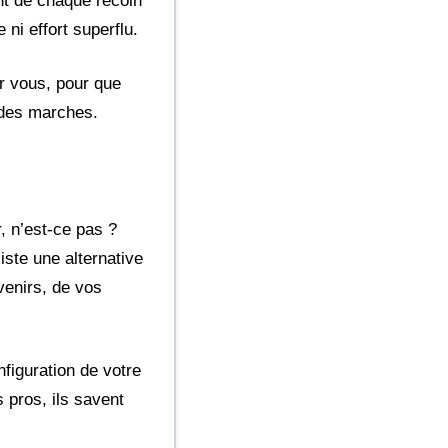
ent de chaque recoin
ni effort superflu.
ur vous, pour que
e des marches.
 n’est-ce pas ?
iste une alternative
venirs, de vos
nfiguration de votre
 pros, ils savent