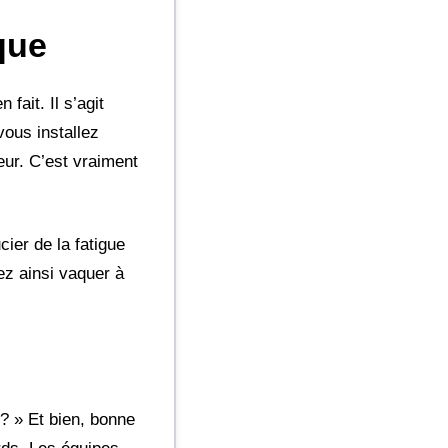
que
ait. Il s’agit
vous installez
eur. C’est vraiment
ier de la fatigue
ez ainsi vaquer à
? » Et bien, bonne