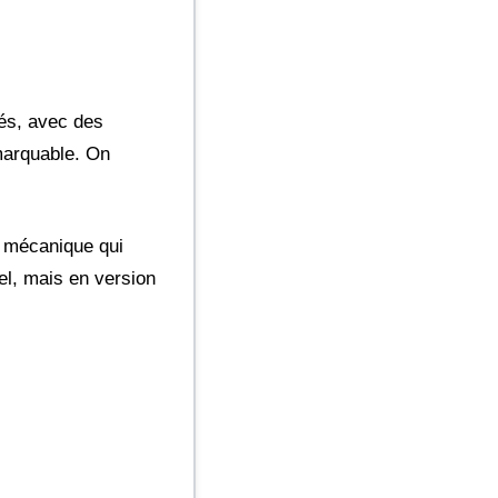
és, avec des
emarquable. On
e mécanique qui
l, mais en version