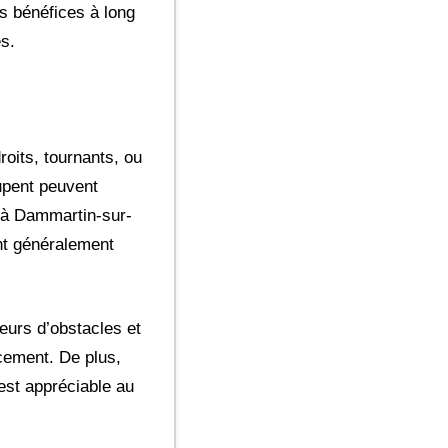
es bénéfices à long
s.
droits, tournants, ou
upent peuvent
e à Dammartin-sur-
t généralement
eurs d’obstacles et
acement. De plus,
est appréciable au