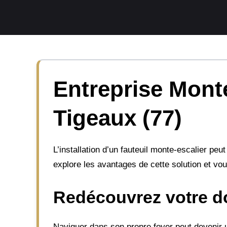
Aller
au
contenu
Entreprise Mont
Tigeaux (77)
L’installation d’un fauteuil monte-escalier pe
explore les avantages de cette solution et vou
Redécouvrez votre do
Naviguer dans son propre foyer peut devenir un