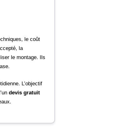
echniques, le coût
accepté, la
iser le montage. Ils
base.
idienne. L’objectif
d’un
devis gratuit
eaux.