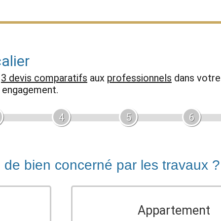
alier
z
3 devis comparatifs
aux
professionnels
dans votre 
ns engagement.
4
5
6
e de bien concerné par les travaux ?
Appartement