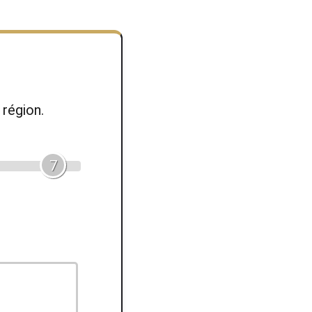
région.
7