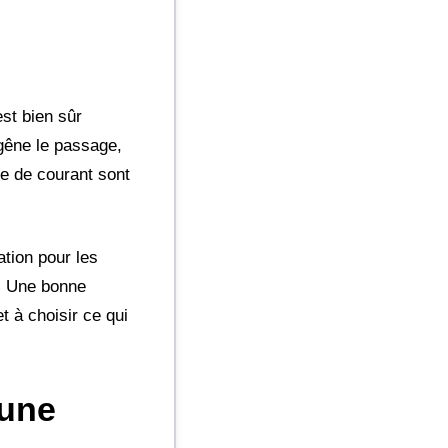
st bien sûr
 gêne le passage,
re de courant sont
ation pour les
n. Une bonne
t à choisir ce qui
’une