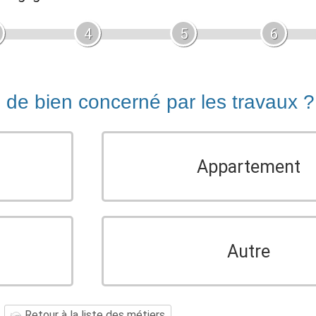
4
5
6
e de bien concerné par les travaux ?
Appartement
Autre
Retour à la liste des métiers