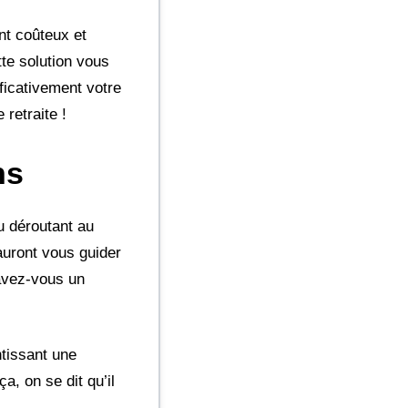
nt coûteux et
tte solution vous
ficativement votre
retraite !
ns
u déroutant au
auront vous guider
 avez-vous un
ntissant une
a, on se dit qu’il