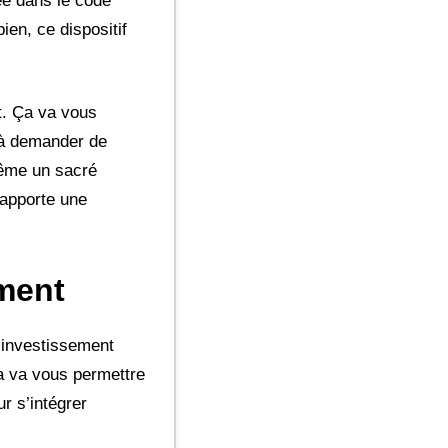
ée dans le code
en, ce dispositif
rt. Ça va vous
 à demander de
même un sacré
 apporte une
ement
e investissement
Ça va vous permettre
r s’intégrer