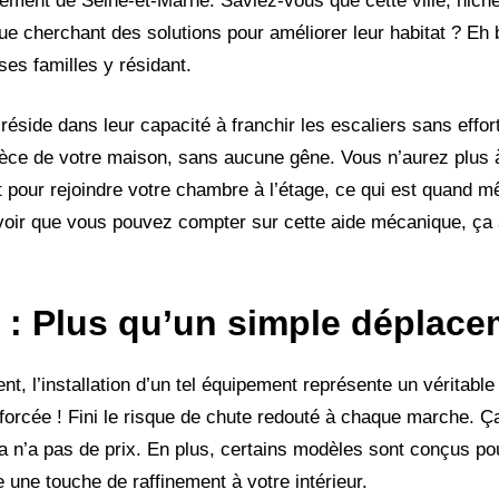
ment de Seine-et-Marne. Saviez-vous que cette ville, nich
 cherchant des solutions pour améliorer leur habitat ? Eh bi
ses familles y résidant.
 réside dans leur capacité à franchir les escaliers sans effo
pièce de votre maison, sans aucune gêne. Vous n’aurez plus
 pour rejoindre votre chambre à l’étage, ce qui est quand 
savoir que vous pouvez compter sur cette aide mécanique, ça
s : Plus qu’un simple déplac
, l’installation d’un tel équipement représente un véritabl
nforcée ! Fini le risque de chute redouté à chaque marche. 
a n’a pas de prix. En plus, certains modèles sont conçus pou
une touche de raffinement à votre intérieur.