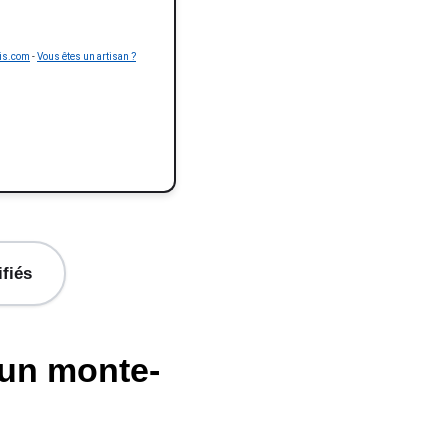
is.com
-
Vous êtes un artisan ?
ifiés
'un monte-