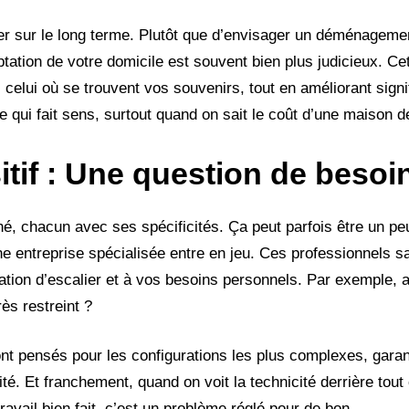
rer sur le long terme. Plutôt que d’envisager un déménageme
ptation de votre domicile est souvent bien plus judicieux. Ce
 celui où se trouvent vos souvenirs, tout en améliorant signi
 qui fait sens, surtout quand on sait le coût d’une maison de 
itif : Une question de besoi
hé, chacun avec ses spécificités. Ça peut parfois être un pe
ne entreprise spécialisée entre en jeu. Ces professionnels s
ration d’escalier et à vos besoins personnels. Par exemple,
ès restreint ?
 sont pensés pour les configurations les plus complexes, gara
té. Et franchement, quand on voit la technicité derrière tout ç
ravail bien fait, c’est un problème réglé pour de bon.