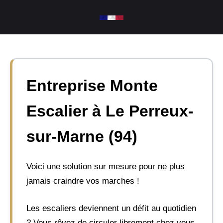
Aller
au
contenu
Entreprise Monte
Escalier à Le Perreux-
sur-Marne (94)
Voici une solution sur mesure pour ne plus
jamais craindre vos marches !
Les escaliers deviennent un défit au quotidien
? Vous rêvez de circuler librement chez vous,