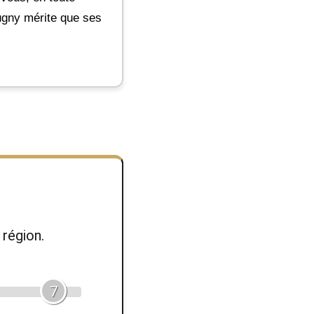
Dugny mérite que ses
région.
7