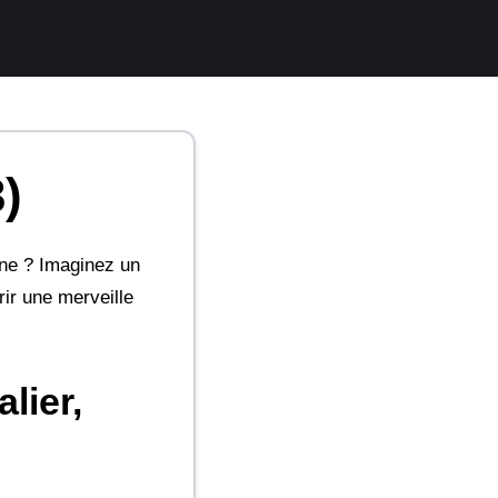
)
nne ? Imaginez un
ir une merveille
lier,