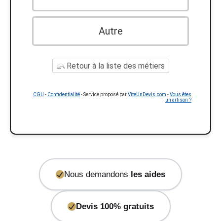
Autre
Retour à la liste des métiers
CGU
-
Confidentialité
- Service proposé par
ViteUnDevis.com
-
Vous êtes
un artisan ?
Nous demandons
les aides
Devis 100% gratuits