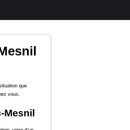
Mesnil
situation que
hez vous.
c-Mesnil
tion, voire d’un