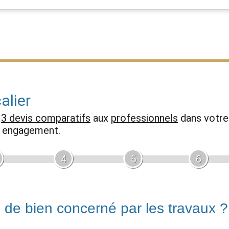
alier
z
3 devis comparatifs
aux
professionnels
dans votre 
ns engagement.
4
5
6
e de bien concerné par les travaux ?