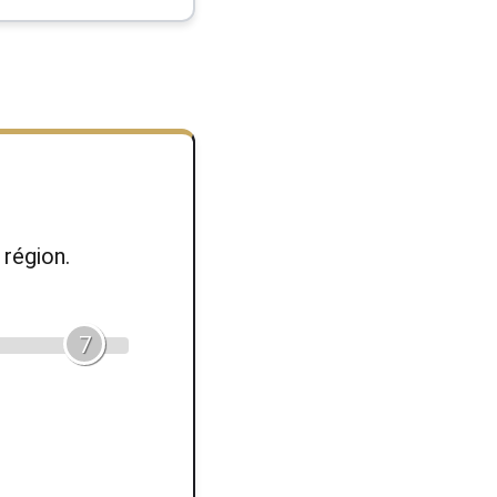
région.
7