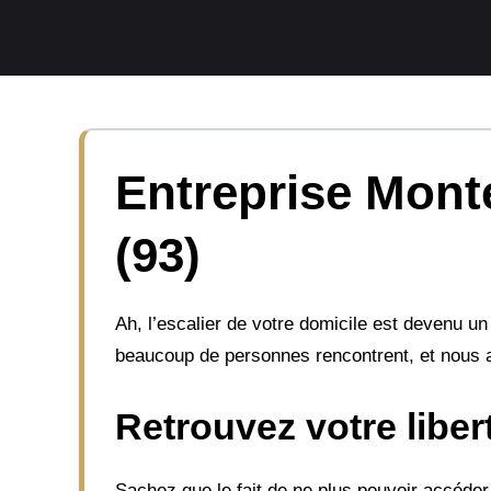
Aller
au
contenu
Entreprise Monte
(93)
Ah, l’escalier de votre domicile est devenu un
beaucoup de personnes rencontrent, et nous a
Retrouvez votre libe
Sachez que le fait de ne plus pouvoir accéder 