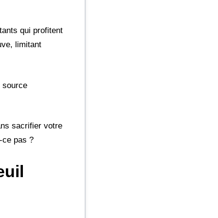
ants qui profitent
ve, limitant
e source
ns sacrifier votre
t-ce pas ?
euil