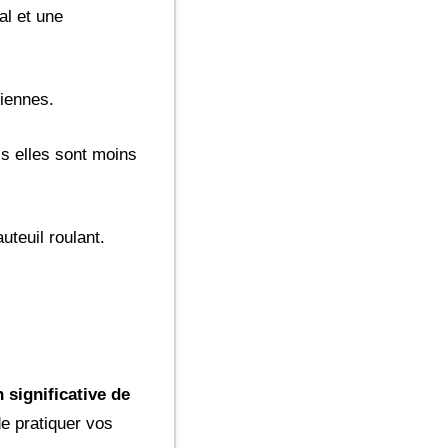
al et une
ciennes.
is elles sont moins
uteuil roulant.
 significative de
de pratiquer vos