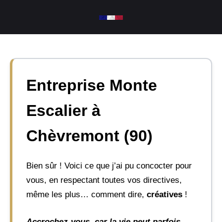
Aller
au
contenu
Entreprise Monte
Escalier à
Chèvremont (90)
Bien sûr ! Voici ce que j’ai pu concocter pour
vous, en respectant toutes vos directives,
même les plus… comment dire,
créatives
!
Accrochez-vous, car la vie peut parfois