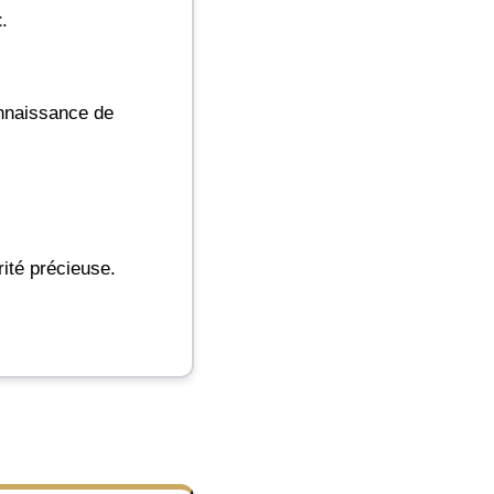
t
.
onnaissance de
ité précieuse.