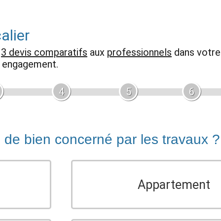
alier
z
3 devis comparatifs
aux
professionnels
dans votre 
ns engagement.
4
5
6
e de bien concerné par les travaux ?
Appartement