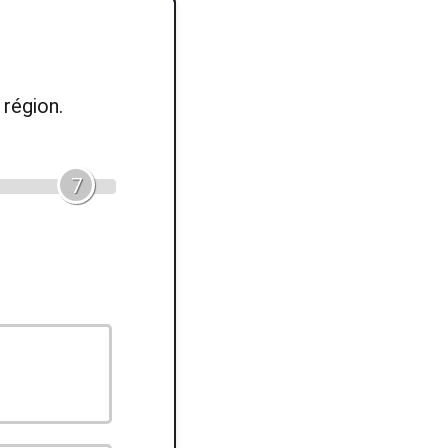
région.
7