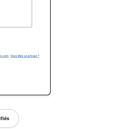
is.com
-
Vous êtes un artisan ?
ifiés