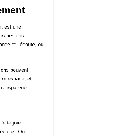
gement
nt est une
vos besoins
nce et l’écoute, où
tions peuvent
tre espace, et
 transparence.
Cette joie
récieux. On