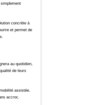
u simplement
olution concrète à
ourire et permet de
e.
gnera au quotidien,
qualité de leurs
mobilité assistée.
sans accroc.