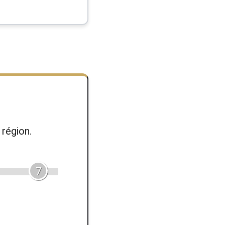
région.
7