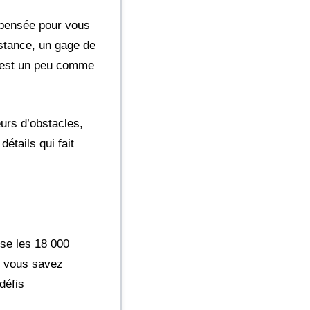
t pensée pour vous
istance, un gage de
C’est un peu comme
urs d’obstacles,
étails qui fait
se les 18 000
, vous savez
défis